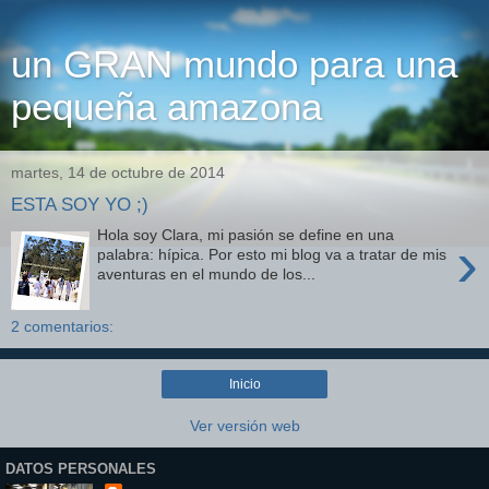
un GRAN mundo para una
pequeña amazona
martes, 14 de octubre de 2014
ESTA SOY YO ;)
Hola soy Clara, mi pasión se define en una
›
palabra: hípica. Por esto mi blog va a tratar de mis
aventuras en el mundo de los...
2 comentarios:
Inicio
Ver versión web
DATOS PERSONALES